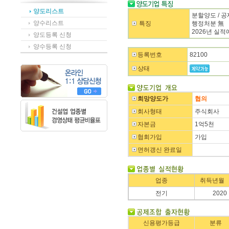
양도리스트
분할양도 / 
양수리스트
특징
행정처분 無
2026년 실적
양도등록 신청
양수등록 신청
등록번호
82100
상태
희망양도가
협의
회사형태
주식회사
자본금
1억5천
협회가입
가입
면허갱신 완료일
업종
취득년월
전기
2020
신용평가등급
분류