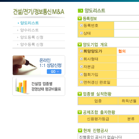
양도리스트
등록번호
양수리스트
상태
양도등록 신청
양수등록 신청
희망양도가
협의
회사형태
자본금
협회가입
면허갱신 완료일
업종
취득년월
신용평가등급
분류
진행중인 공사가 없습니다