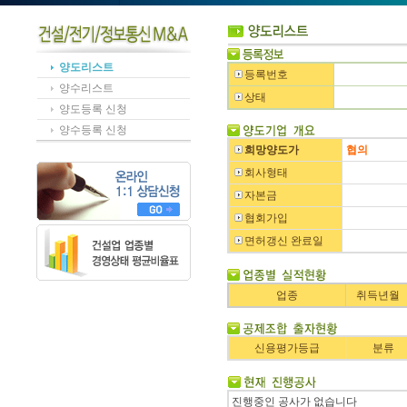
양도리스트
등록번호
양수리스트
상태
양도등록 신청
양수등록 신청
희망양도가
협의
회사형태
자본금
협회가입
면허갱신 완료일
업종
취득년월
신용평가등급
분류
진행중인 공사가 없습니다