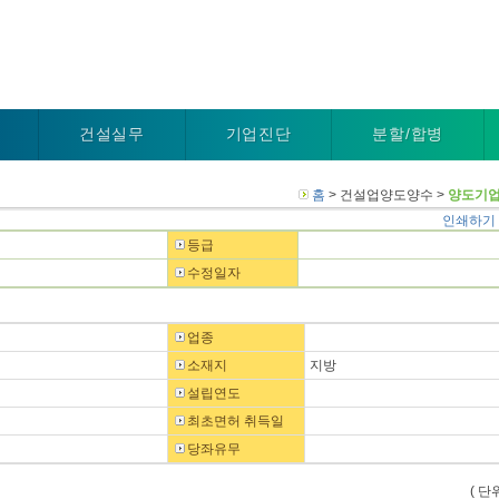
건설실무
기업진단
분할/합병
홈
> 건설업양도양수 >
양도기업
인쇄하기
등급
수정일자
업종
소재지
지방
설립연도
최초면허 취득일
당좌유무
(
단위