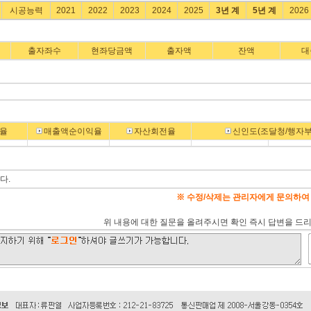
시공능력
2021
2022
2023
2024
2025
3년 계
5년 계
2026
출자좌수
현좌당금액
출자액
잔액
대
율
매출액순이익율
자산회전율
신인도(조달청/행자부
다.
※ 수정/삭제는 관리자에게 문의하여
위 내용에 대한 질문을 올려주시면 확인 즉시 답변을 드