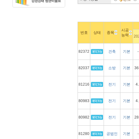
시공
번호
상태
종목
능력
20
82372
건축
기본
-
82037
소방
기본
36
81216
전기
기본
4.
80983
전기
기본
4.
80982
전기
기본
28
81280
공법인
기본
-