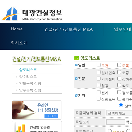
Home
건설/전기/정보통신 M&A
업무안내
회사소개
일반
토건
토목
양도리스트
실내건축
토공
양수리스트
전문
기계설비
상하
양도등록 신청
철강
삭도
양수등록 신청
전기
정보
기타
산림토목
숲가
선택
금액범위 검색
양도가
백만
등록등급